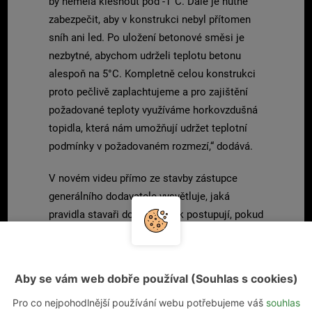
by neměla klesnout pod -1°C. Dále je nutné
zabezpečit, aby v konstrukci nebyl přítomen
sníh ani led. Po uložení betonové směsi je
nezbytné, abychom udrželi teplotu betonu
alespoň na 5°C. Kompletně celou konstrukci
proto pečlivě zaplachtujeme a pro zajištění
požadované teploty využíváme horkovzdušná
topidla, která nám umožňují udržet teplotní
podmínky v požadovaném rozmezí,“ dodává.
V novém videu přímo ze stavby zástupce
generálního dodavatele vysvětluje, jaká
pravidla stavaři dodržují a jak postupují, pokud
rtuť teploměru klesne pod nulu.
Celé video můžete shlédnout níže.
Aby se vám web dobře používal (Souhlas s cookies)
Pro co nejpohodlnější používání webu potřebujeme váš
souhlas
VIDEO ZDE