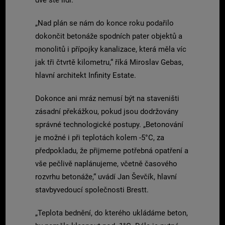
dvě stě lidí.
„Nad plán se nám do konce roku podařilo
dokončit betonáže spodních pater objektů a
monolitů i přípojky kanalizace, která měla víc
jak tři čtvrtě kilometru,“ říká Miroslav Gebas,
hlavní architekt Infinity Estate.
Dokonce ani mráz nemusí být na staveništi
zásadní překážkou, pokud jsou dodržovány
správné technologické postupy. „Betonování
je možné i při teplotách kolem -5°C, za
předpokladu, že přijmeme potřebná opatření a
vše pečlivě naplánujeme, včetně časového
rozvrhu betonáže,“ uvádí Jan Ševčík, hlavní
stavbyvedoucí společnosti Brestt.
„Teplota bednění, do kterého ukládáme beton,