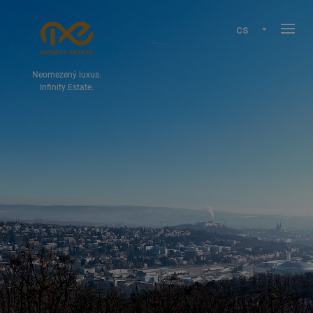
cs
Neomezený luxus.
Infinity Estate.