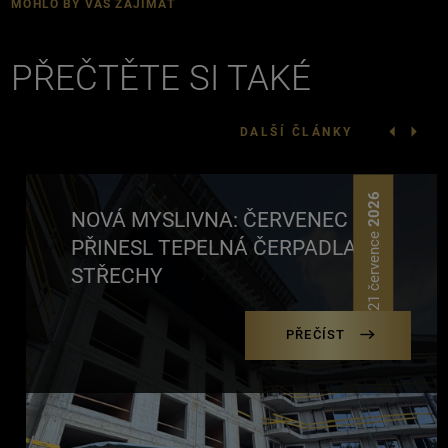
MOHLO BY VÁS ZAJÍMAT
PŘEČTĚTE SI TAKÉ
DALŠÍ ČLÁNKY
2026
NOVÁ MYSLIVNA: ČERVENEC
21 července
PŘINESL TEPELNÁ ČERPADLA NA
STŘECHY
PŘEČÍST