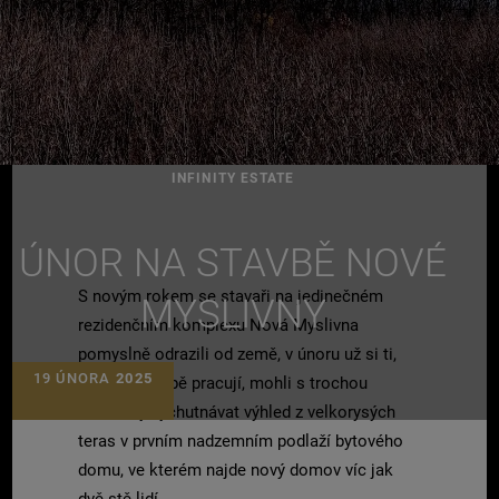
INFINITY ESTATE
ÚNOR NA STAVBĚ NOVÉ
S novým rokem se stavaři na jedinečném
MYSLIVNY
rezidenčním komplexu Nová Myslivna
pomyslně odrazili od země, v únoru už si ti,
19 ÚNORA
2025
kteří na stavbě pracují, mohli s trochou
nadsázky vychutnávat výhled z velkorysých
teras v prvním nadzemním podlaží bytového
domu, ve kterém najde nový domov víc jak