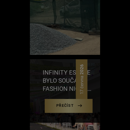
2026
INFINITY ESTATE
17 června
BYLO SOUČÁSTÍ
FASHION NIGHT
BRNO 2026
PŘEČÍST