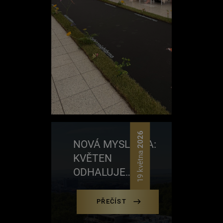
2026
NOVÁ MYSLIVNA:
19 května
KVĚTEN
ODHALUJE
NÁROČNOST
STAVBY
PŘEČÍST