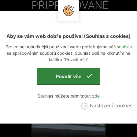
PŘIPRAVOVANÉ
m.n.m.
VÍCE O
PROJEKTU
PROJEKTY
Aby se vám web dobře používal (Souhlas s cookies)
2026
Pro co nejpohodlnější používání webu potřebujeme váš
souhlas
NOVÁ MYSLIVNA:
se zpracováním souborů cookies. Souhlas udělíte kliknutím na
21 července
ČERVENEC
tlačítko "Povolit vše".
PŘINESL
TEPELNÁ
ČERPADLA NA
PŘEČÍST
STŘECHY
Souhlas můžete odmítnout
Nastavení cookies