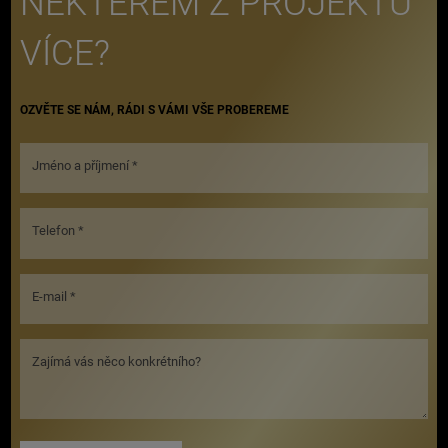
NĚKTERÉM Z PROJEKTŮ
VÍCE?
OZVĚTE SE NÁM, RÁDI S VÁMI VŠE PROBEREME
Jméno a příjmení *
Telefon *
E-mail *
Zajímá vás něco konkrétního?