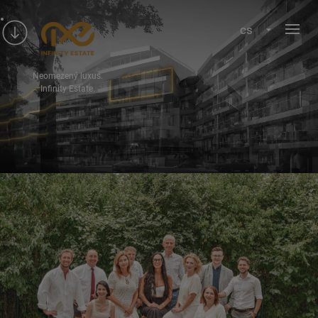
cs
Neomezený luxus.
Infinity Estate.