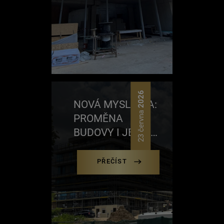
2026
NOVÁ MYSLIVNA:
23 června
PROMĚNA
BUDOVY I JEJÍHO
OKOLÍ
PŘEČÍST