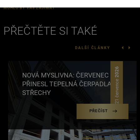
MOHLO BY VÁS ZAJÍMAT
PŘEČTĚTE SI TAKÉ
DALŠÍ ČLÁNKY
2026
NOVÁ MYSLIVNA: ČERVENEC
21 července
PŘINESL TEPELNÁ ČERPADLA NA
STŘECHY
PŘEČÍST