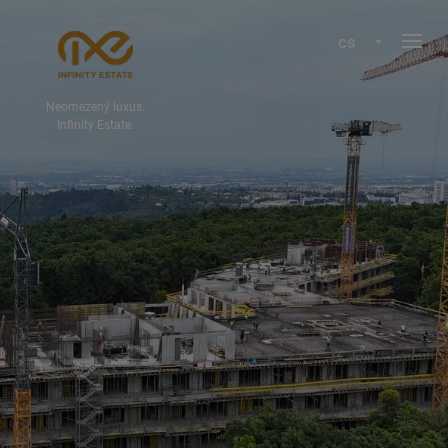
cs
Neomezený luxus.
Infinity Estate.