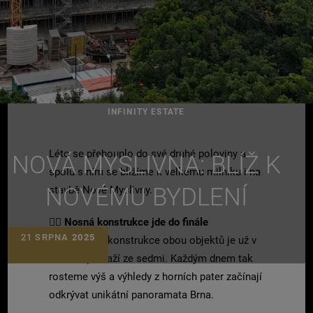
INFINITY ESTATE
Léto se přehouplo do své druhé poloviny a
NOVÁ MYSLIVNA: BLÍŽ K
spolu s ním se blížíme k velkému milníku i na
NOVÉMU BYDLENÍ
stavbě Nové Myslivny.
👷‍♀️
Nosná konstrukce jde do finále
21 SRPNA
2025
Monolitická konstrukce obou objektů je už v
šestém podlaží ze sedmi. Každým dnem tak
rosteme výš a výhledy z horních pater začínají
odkrývat unikátní panoramata Brna.