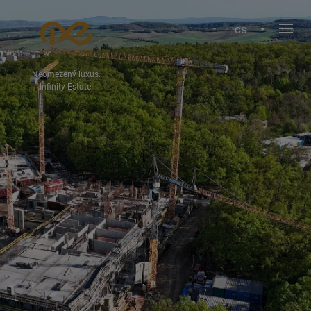
cs
Neomezený luxus.
Infinity Estate.