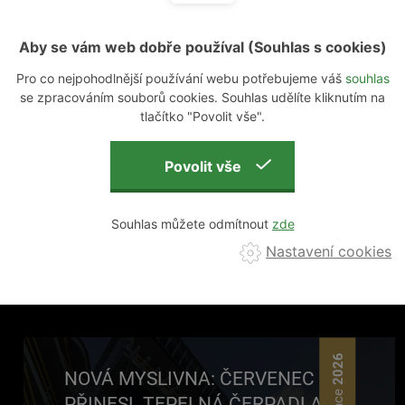
Aby se vám web dobře používal (Souhlas s cookies)
Pro co nejpohodlnější používání webu potřebujeme váš
souhlas
se zpracováním souborů cookies. Souhlas udělíte kliknutím na
tlačítko "Povolit vše".
MOHLO BY VÁS ZAJÍMAT
Souhlas můžete odmítnout
PŘEČTĚTE SI TAKÉ
Nastavení cookies
DALŠÍ ČLÁNKY
2026
NOVÁ MYSLIVNA: ČERVENEC
PŘINESL TEPELNÁ ČERPADLA NA