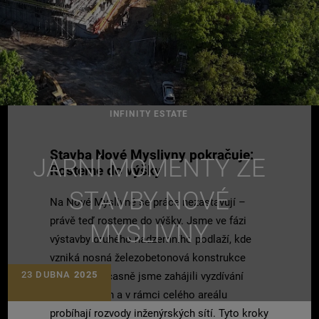
INFINITY ESTATE
Stavba Nové Myslivny pokračuje:
JARNÍ MOMENTY ZE
Rosteme do výšky
STAVBY NOVÉ
Na Nové Myslivně se práce nezastavují –
právě teď rosteme do výšky. Jsme ve fázi
MYSLIVNY
výstavby druhého nadzemního podlaží, kde
vzniká nosná železobetonová konstrukce
23 DUBNA
2025
budovy. Současně jsme zahájili vyzdívání
vnitřních stěn a v rámci celého areálu
probíhají rozvody inženýrských sítí. Tyto kroky