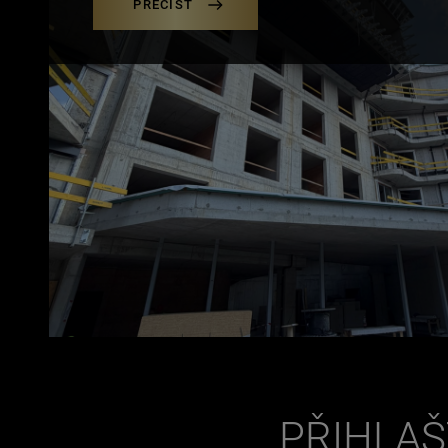
PŘEČÍST
PŘIHLAŠ