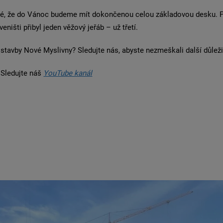
né, že do Vánoc budeme mít dokončenou celou základovou desku. Pr
išti přibyl jeden věžový jeřáb – už třetí.
 stavby Nové Myslivny? Sledujte nás, abyste nezmeškali další důleži
 Sledujte náš
YouTube kanál