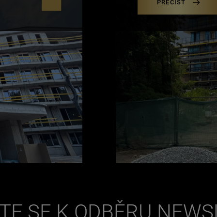
PŘEČÍST
TE SE K ODBĚRU NEW