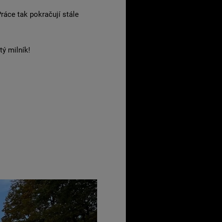
áce tak pokračují stále
tý milník!