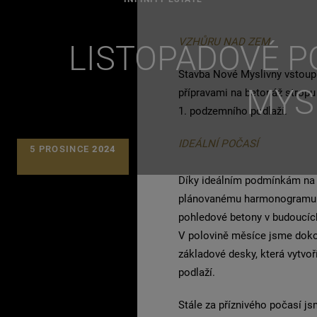
VZHŮRU NAD ZEM
LISTOPADOVÉ P
Stavba Nové Myslivny vstoup
MYS
přípravami na betonáž stropu
1. podzemního podlaží.
IDEÁLNÍ POČASÍ
5 PROSINCE
2024
Díky ideálním podmínkám na z
plánovanému harmonogramu. N
pohledové betony v budoucíc
V polovině měsíce jsme dokon
základové desky, která vytvo
podlaží.
Stále za příznivého počasí js