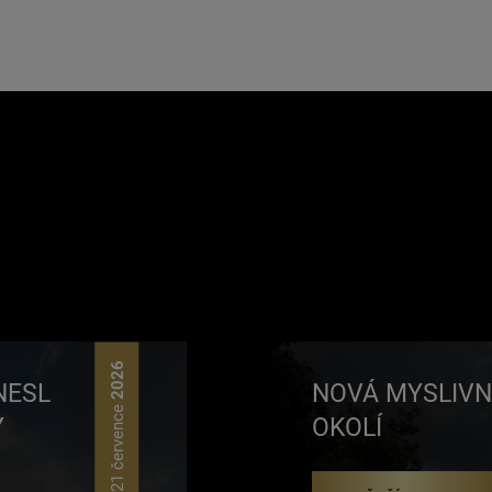
2026
NESL
NOVÁ MYSLIVN
21 července
Y
OKOLÍ