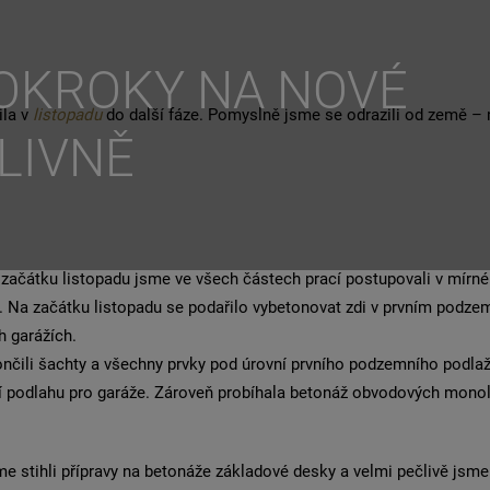
OKROKY NA NOVÉ
ila v
listopadu
do další fáze. Pomyslně jsme se odrazili od země –
LIVNĚ
ačátku listopadu jsme ve všech částech prací postupovali v mírné
a začátku listopadu se podařilo vybetonovat zdi v prvním podzemn
h garážích.
čili šachty a všechny prvky pod úrovní prvního podzemního podlaží
ří podlahu pro garáže. Zároveň probíhala betonáž obvodových mono
me stihli přípravy na betonáže základové desky a velmi pečlivě jsme 