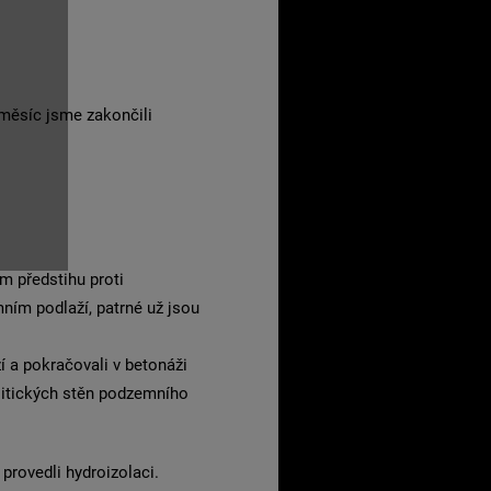
 měsíc jsme zakončili
m předstihu proti
ím podlaží, patrné už jsou
 a pokračovali v betonáži
litických stěn podzemního
provedli hydroizolaci.