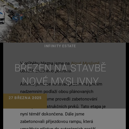
INFINITY ESTATE
V průběhu března jsme na
Nové Myslivně
BŘEZEN NA STAVBĚ
dosáhli značného pokroku.
NOVÉ MYSLIVNY
Aktivně jsme se věnovali pracím na prvním
nadzemním podlaží obou plánovaných
27 BŘEZNA
2025
objektů, kde jsme provedli zabetonování
klíčových konstrukčních prvků. Tato etapa je
nyní téměř dokončena. Dále jsme
zabetonovali příjezdovou rampu, která