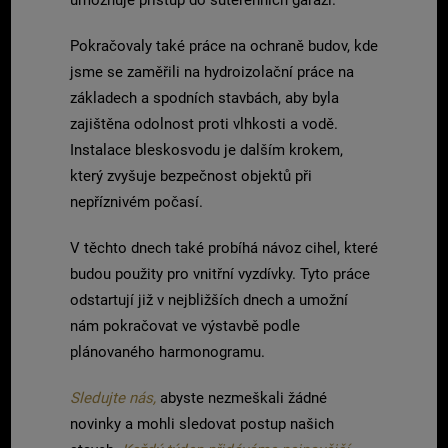
umožňuje přístup do suterénních garáží.
Pokračovaly také práce na ochraně budov, kde
jsme se zaměřili na hydroizolační práce na
základech a spodních stavbách, aby byla
zajištěna odolnost proti vlhkosti a vodě.
Instalace bleskosvodu je dalším krokem,
který zvyšuje bezpečnost objektů při
nepříznivém počasí.
V těchto dnech také probíhá návoz cihel, které
budou použity pro vnitřní vyzdívky. Tyto práce
odstartují již v nejbližších dnech a umožní
nám pokračovat ve výstavbě podle
plánovaného harmonogramu.
Sledujte nás,
abyste nezmeškali žádné
novinky a mohli sledovat postup našich