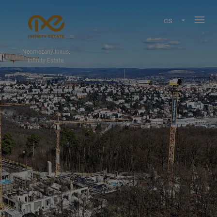
cs
Neomezený luxus.
Infinity Estate.