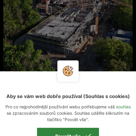
2025
NAHLÉDNĚTE DO ZÁKULISÍ STAVBY
Aby se vám web dobře používal (Souhlas s cookies)
23 dubna
NOVÉ MYSLIVNY
Pro co nejpohodlnější používání webu potřebujeme váš
souhlas
se zpracováním souborů cookies. Souhlas udělíte kliknutím na
tlačítko "Povolit vše".
PŘEČÍST