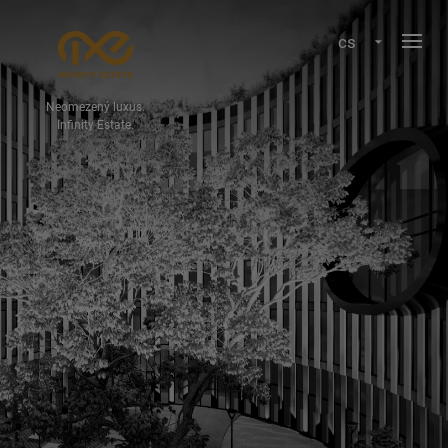
cs
Neomezený luxus.
Infinity Estate.