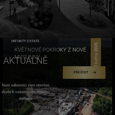
INFINITY ESTATE
2025
KVĚTNOVÉ POKROKY Z NOVÉ
23 května
MYSLIVNY
AKTUÁLNĚ
PŘEČÍST
Naši odborníci vám otevřou
dveře k vašemu vysněnému
domovu