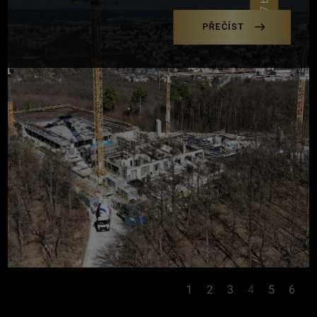
PŘEČÍST
1
2
3
4
5
6