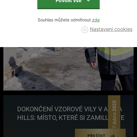
Souhlas můžete odmítnout
Nastavení cookies
2025
DOKONČENÍ VZOROVÉ VILY V ALTEA
17 dubna
HILLS: MÍSTO, KTERÉ SI ZAMILUJETE
PŘEČÍST