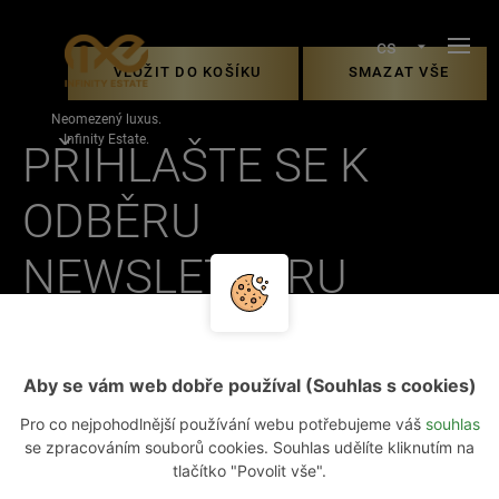
Porovnání variant
cs
VLOŽIT DO KOŠÍKU
SMAZAT VŠE
Neomezený luxus.
Infinity Estate.
PŘIHLAŠTE SE K
ODBĚRU
NEWSLETTERU
Aby se vám web dobře používal (Souhlas s cookies)
EMAIL
Pro co nejpohodlnější používání webu potřebujeme váš
souhlas
se zpracováním souborů cookies. Souhlas udělíte kliknutím na
tlačítko "Povolit vše".